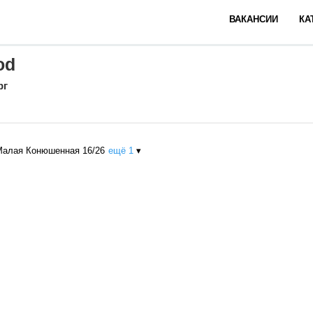
ВАКАНСИИ
КА
od
рг
 Малая Конюшенная 16/26
ещё 1
▾