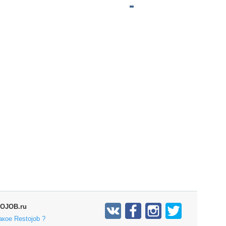
OJOB.ru
акое Restojob ?