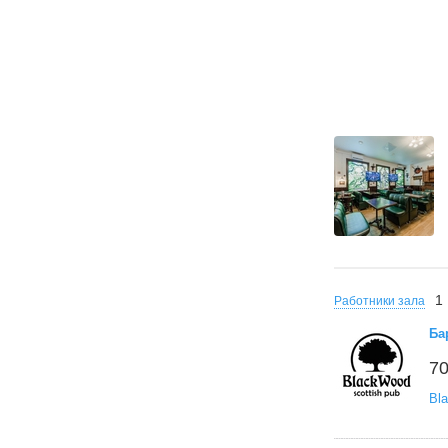
1
Работники зала
Ба
70
Bl