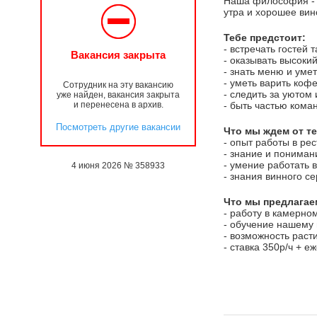
Наша философия - п
утра и хорошее вин
Тебе предстоит:
- встречать гостей 
Вакансия закрыта
- оказывать высоки
- знать меню и уме
- уметь варить кофе
Сотрудник на эту вакансию
- следить за уютом
уже найден, вакансия закрыта
и перенесена в архив.
- быть частью коман
Посмотреть другие вакансии
Что мы ждем от те
- опыт работы в рес
- знание и пониман
- умение работать 
4 июня 2026 № 358933
- знания винного с
Что мы предлагае
- работу в камерно
- обучение нашему 
- возможность раст
- ставка 350р/ч + 