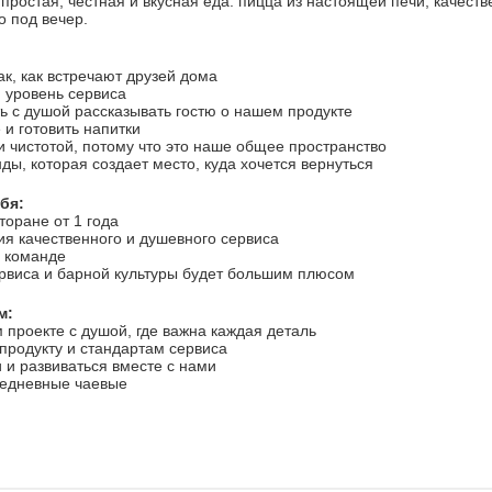
ростая, честная и вкусная еда: пицца из настоящей печи, качест
о под вечер.
так, как встречают друзей дома
й уровень сервиса
ть с душой рассказывать гостю о нашем продукте
 и готовить напитки
 и чистотой, потому что это наше общее пространство
ды, которая создает место, куда хочется вернуться
бя:
торане от 1 года
ия качественного и душевного сервиса
в команде
ервиса и барной культуры будет большим плюсом
м:
м проекте с душой, где важна каждая деталь
продукту и стандартам сервиса
и и развиваться вместе с нами
ежедневные чаевые