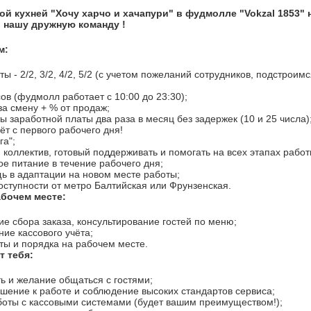
ой кухней "Хочу харчо и хачапури" в фудмолле "Vokzal 1853" 
в нашу дружную команду !
м:
ы - 2/2, 3/2, 4/2, 5/2 (с учетом пожеланий сотрудников, подстроим
ов (фудмолл работает с 10:00 до 23:30);
за смену + % от продаж;
 заработной платы два раза в месяц без задержек (10 и 25 числа)
ёт с первого рабочего дня!
га";
коллектив, готовый поддерживать и помогать на всех этапах работ
ое питание в течение рабочего дня;
ь в адаптации на новом месте работы;
оступности от метро Балтийская или Фрунзенская.
абочем месте:
 сбора заказа, консультирование гостей по меню;
ние кассового учёта;
ты и порядка на рабочем месте.
т тебя:
 и желание общаться с гостями;
шение к работе и соблюдение высоких стандартов сервиса;
боты с кассовыми системами (будет вашим преимуществом!);