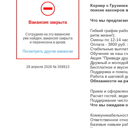
Корнер с Грузинск
поиске кассиров 
Что мы предлагае
Вакансия закрыта
Гибкий график работ
Сотрудник на эту вакансию
ритм жизни!);
уже найден, вакансия закрыта
Смены по 12-14 час
и перенесена в архив.
Оплата - 3800 руб. 
Стабильные выплаты
Посмотреть другие вакансии
Обучение за наш сч
Акция "Приведи дру
Дружный и молодой 
28 апреля 2026 № 359913
Бесплатное и вкусн
Поддержка и помощ
Работа в шаговой д
Обязанности на р
Прием и оформление
Расчет гостей, веде
Поддержание чисто
Что мы ожидаем о
Коммуникабельность
Ответственное отно
Базовые навыки ра