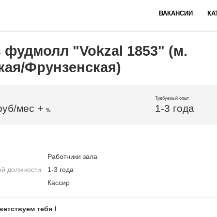
ВАКАНСИИ
КА
 фудмолл "Vokzal 1853" (м.
кая/Фрунзенская)
Требуемый опыт
руб/мес +
1-3 года
Работники зала
ой должности
1-3 года
Кассир
ветствуем тебя !