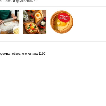
анность и дружелюбие.
бережная обводного канала 118С