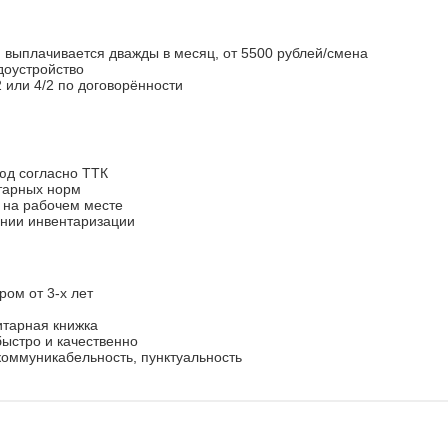
, выплачивается дважды в месяц, от 5500 рублей/смена
доустройство
2 или 4/2 по договорённости
юд согласно ТТК
тарных норм
к на рабочем месте
ении инвентаризации
ром от 3-х лет
итарная книжка
быстро и качественно
 коммуникабельность, пунктуальность