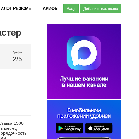
ТАЛОГ РЕЗЮМЕ
ТАРИФЫ
Вход
Добавить вакансию
астер
График
2/5
 Ставка 1500+
 в месяц
порядочность,
ями.