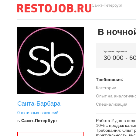
Санкт-Петербург
В ночно
Уровень зарплаты
30 000 - 6
Требования:
Категории
Опыт на аналогичн
Санта-Барбара
Специализация
0 активных вакансий
г. Санкт-Петербург
Работа 2 дня в нед
10% с продаж калья
Требования: Опыт р
пунктуальность, чи