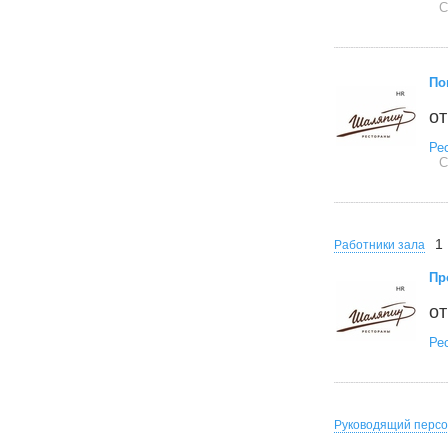
С
По
от
Ре
С
1
Работники зала
Пр
от
Ре
Руководящий перс