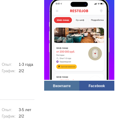
Опыт:
1-3 года
График:
2/2
Вконтакте
Facebook
Опыт:
3-5 лет
График:
2/2