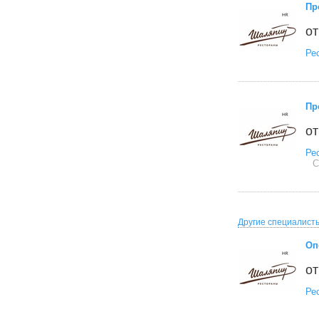
Пр
от
Ре
Пр
от
Ре
С
Другие специалист
Оп
от
Ре