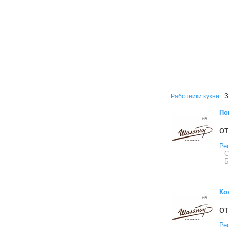
3
Работники кухни
По
от
Ре
С
Б
Ко
от
Ре