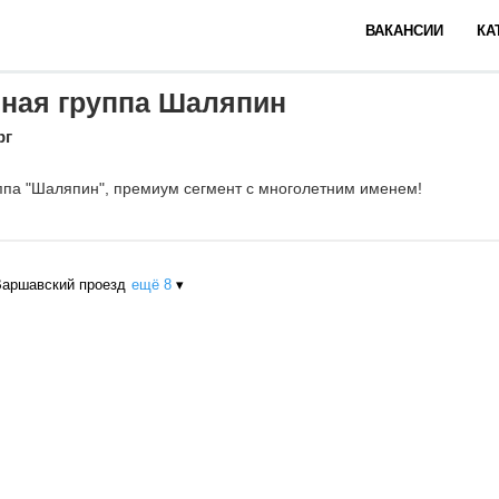
ВАКАНСИИ
КА
нная группа Шаляпин
рг
ппа "Шаляпин", премиум сегмент с многолетним именем!
Варшавский проезд
ещё 8
▾