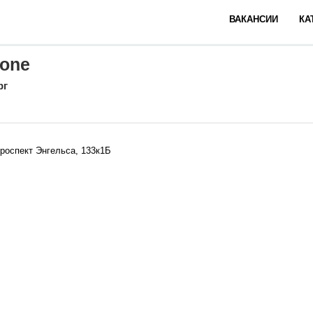
ВАКАНСИИ
КА
lone
рг
проспект Энгельса, 133к1Б