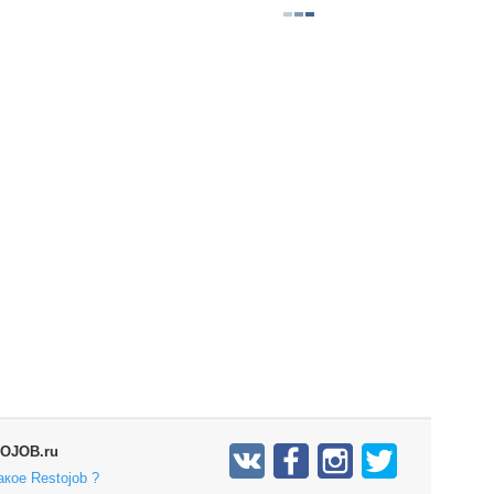
OJOB.ru
акое Restojob ?