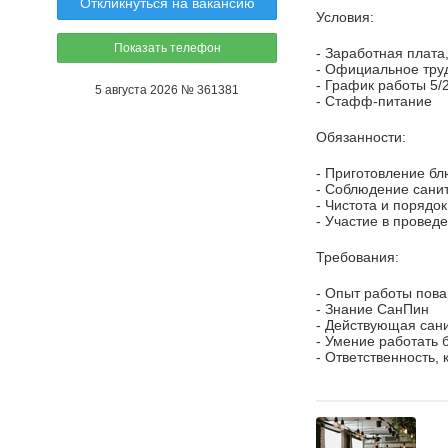
Откликнуться на вакансию
Условия:
Показать телефон
- Заработная плата
- Официальное тру
- График работы 5/2
5 августа 2026 № 361381
- Стафф-питание
Обязанности:
- Приготовление бл
- Соблюдение сани
- Чистота и порядо
- Участие в провед
Требования:
- Опыт работы пова
- Знание СанПин
- Действующая сан
- Умение работать 
- Ответственность,