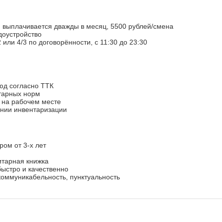
, выплачивается дважды в месяц, 5500 рублей/смена
доустройство
 или 4/3 по договорённости, с 11:30 до 23:30
юд согласно ТТК
тарных норм
к на рабочем месте
ении инвентаризации
ром от 3-х лет
итарная книжка
быстро и качественно
 коммуникабельность, пунктуальность