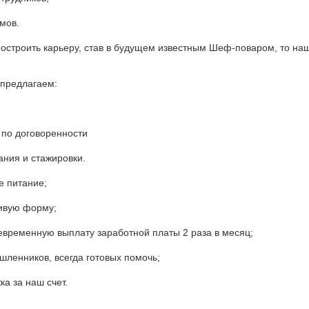
ймов.
остроить карьеру, став в будущем известным Шеф-поваром, то на
 предлагаем:
и по договоренности
ания и стажировки.
е питание;
ивую форму;
евременную выплату заработной платы 2 раза в месяц;
ленников, всегда готовых помочь;
ка за наш счет.