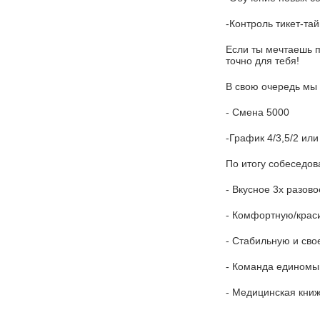
-Контроль тикет-та
Если ты мечтаешь п
точно для тебя!
В свою очередь мы
- Смена 5000
-График 4/3,5/2 ил
По итогу собеседов
- Вкусное 3х разово
- Комфортную/крас
- Стабильную и сво
- Команда единомыш
- Медицинская книж