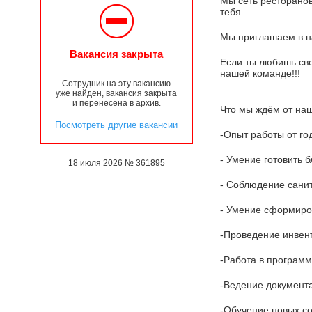
Мы сеть ресторанов
тебя.
Мы приглашаем в на
Вакансия закрыта
Если ты любишь сво
нашей команде!!!
Сотрудник на эту вакансию
уже найден, вакансия закрыта
и перенесена в архив.
Что мы ждём от наш
Посмотреть другие вакансии
-Опыт работы от го
- Умение готовить 
18 июля 2026 № 361895
- Соблюдение санит
- Умение сформиров
-Проведение инвен
-Работа в программе
-Ведение документа
-Обучение новых со