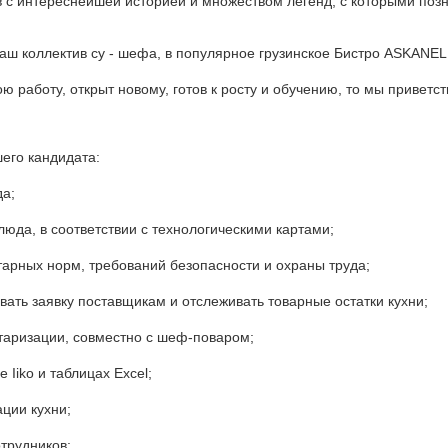
 с интереснейшей историей и множеством легенд, с которыми поз
ш коллектив cу - шефа, в популярное грузинское Бистро ASKANELI 
ю работу, открыт новому, готов к росту и обучению, то мы приветст
его кандидата:
да;
блюда, в соответствии с технологическими картами;
арных норм, требований безопасности и охраны труда;
ать заявку поставщикам и отслеживать товарные остатки кухни;
таризации, совместно с шеф-поваром;
 Iiko и таблицах Excel;
ции кухни;
трудников;