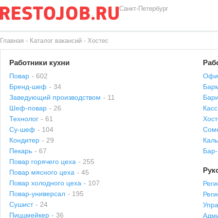
Санкт-Петербург
Главная
-
Каталог вакансий
-
Хостес
Работники кухни
Раб
Повар
- 602
Офи
Бренд-шеф
- 34
Бар
Заведующий производством
- 11
Бари
Шеф-повар
- 26
Касс
Технолог
- 61
Хост
Су-шеф
- 104
Сом
Кондитер
- 29
Каль
Пекарь
- 67
Бар
Повар горячего цеха
- 255
Рук
Повар мясного цеха
- 45
Повар холодного цеха
- 107
Реги
Повар-универсал
- 195
Рег
Сушист
- 24
Упр
Пиццмейкер
- 36
Адми