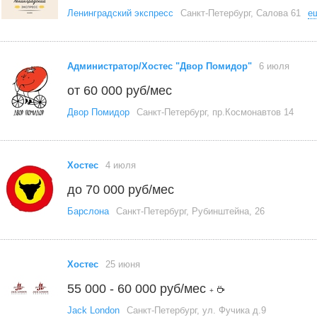
Ленинградский экспресс
Санкт-Петербург, Салова 61
е
Администратор/Хостес "Двор Помидор"
6 июля
от 60 000 руб/мес
Двор Помидор
Санкт-Петербург, пр.Космонавтов 14
Хостес
4 июля
до 70 000 руб/мес
Барслона
Санкт-Петербург, Рубинштейна, 26
Хостес
25 июня
55 000 - 60 000 руб/мес
+
Jack London
Санкт-Петербург, ул. Фучика д.9