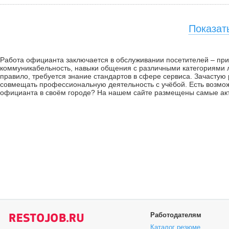
Показат
Работа официанта заключается в обслуживании посетителей – приё
коммуникабельность, навыки общения с различными категориями л
правило, требуется знание стандартов в сфере сервиса. Зачастую
совмещать профессиональную деятельность с учёбой. Есть возмож
официанта в своём городе? На нашем сайте размещены самые ак
Работодателям
Каталог резюме