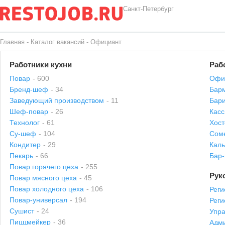
Санкт-Петербург
Главная
-
Каталог вакансий
-
Официант
Работники кухни
Раб
Повар
- 600
Офи
Бренд-шеф
- 34
Бар
Заведующий производством
- 11
Бари
Шеф-повар
- 26
Касс
Технолог
- 61
Хост
Су-шеф
- 104
Сом
Кондитер
- 29
Каль
Пекарь
- 66
Бар
Повар горячего цеха
- 255
Рук
Повар мясного цеха
- 45
Повар холодного цеха
- 106
Реги
Повар-универсал
- 194
Рег
Сушист
- 24
Упр
Пиццмейкер
- 36
Адми