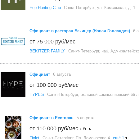
Hop Hunting Club
Санкт-Петербург, ул. Комсомола, д. 1
Официант в ресторан Бекицер (Новая Голландия)
6 а
от 75 000 руб/мес
BEKITZER FAMILY
Санкт-Петербург, наб. Адмиралтейско
Официант
6 августа
от 100 000 руб/мес
HYPE'S
Санкт-Петербург, Большой сампсониевский 66 
Официант в Ресторан
5 августа
от 110 000 руб/мес
+
Fiolet
Санкт-Петербург, Пл. Ломоносова,4
ещё 1
▾