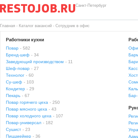
Санкт-Петербург
Главная
-
Каталог вакансий
-
Сотрудник в офис
Работники кухни
Раб
Повар
- 582
Офи
Бренд-шеф
- 34
Бар
Заведующий производством
- 11
Бари
Шеф-повар
- 27
Касс
Технолог
- 60
Хост
Су-шеф
- 103
Сом
Кондитер
- 29
Каль
Пекарь
- 67
Бар
Повар горячего цеха
- 250
Рук
Повар мясного цеха
- 43
Повар холодного цеха
- 107
Реги
Повар-универсал
- 182
Рег
Сушист
- 23
Упр
Пиццмейкер
- 36
Адми