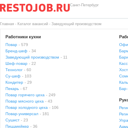
Санкт-Петербург
Главная
-
Каталог вакансий
-
Заведующий производством
Работники кухни
Раб
Повар
- 579
Офи
Бренд-шеф
- 34
Бар
Заведующий производством
- 11
Бари
Шеф-повар
- 22
Касс
Технолог
- 60
Хост
Су-шеф
- 103
Сом
Кондитер
- 29
Каль
Пекарь
- 67
Бар
Повар горячего цеха
- 249
Рук
Повар мясного цеха
- 43
Повар холодного цеха
- 106
Реги
Повар-универсал
- 181
Рег
Сушист
- 23
Упр
Пиццмейкер
- 36
Адми