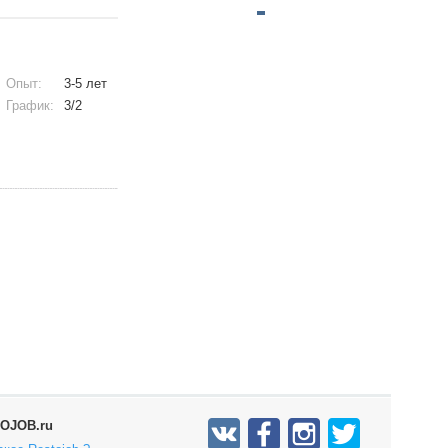
Опыт:
3-5 лет
График:
3/2
OJOB.ru