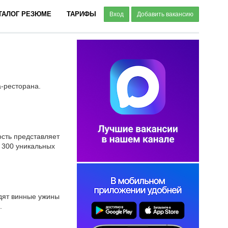
ТАЛОГ РЕЗЮМЕ
ТАРИФЫ
Вход
Добавить вакансию
а-ресторана.
ость представляет
е 300 уникальных
одят винные ужины
.