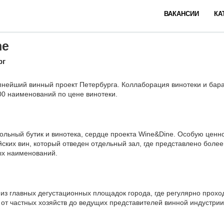
ВАКАНСИИ
КА
ne
рг
пнейший винный проект Петербурга. Коллаборация винотеки и бар
00 наименований по цене винотеки.
ольный бутик и винотека, сердце проекта Wine&Dine. Особую ценн
йских вин, который отведен отдельный зал, где представлено боле
ых наименований.
из главных дегустационных площадок города, где регулярно прох
 от частных хозяйств до ведущих представителей винной индустрии