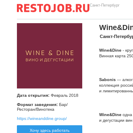
Санкт-Петербург
Wine&Di
Санкт-Петербу
Wine&Dine
- кру
Винная карта 25
Sabonis
— алког
коллекция росси
и лимитированн
Дата открытия:
Февраль 2018
Формат заведения:
Бар/
Ресторан/Винотека
Wine&Dine
одна 
https://wineanddine.group/
и дегустации вин
Хочу здесь работать