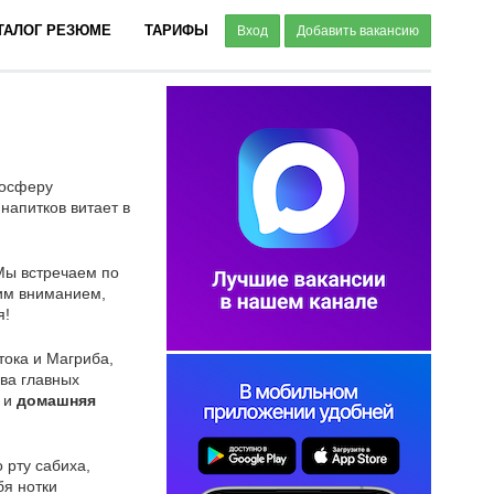
ТАЛОГ РЕЗЮМЕ
ТАРИФЫ
Вход
Добавить вакансию
мосферу
напитков витает в
ы встречаем по
ким вниманием,
я!
ока и Магриба,
ва главных
, и
домашняя
 рту сабиха,
бя нотки