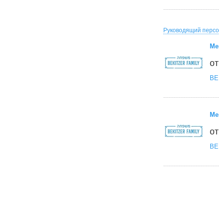
Руководящий перс
Ме
от
BE
Ме
от
BE