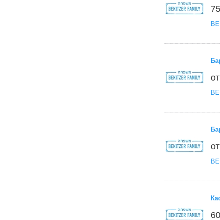
75
BE
Ба
от
BE
Ба
от
BE
Ка
60