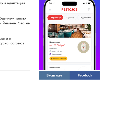
ур и адаптации
обавляем каплю
ли Йемене.
Это не
маты и
кусно, согреют
Вконтакте
Facebook