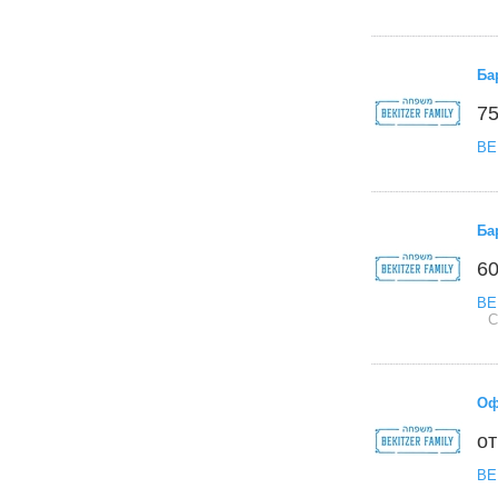
Ба
75
BE
Ба
60
BE
С
Оф
от
BE