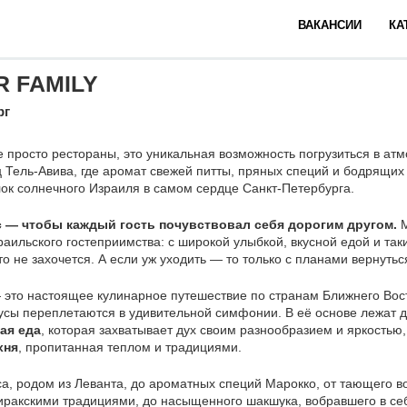
ВАКАНСИИ
КА
R FAMILY
рг
 просто рестораны, это уникальная возможность погрузиться в ат
 Тель-Авива, где аромат свежей питты, пряных специй и бодрящих 
лок солнечного Израиля в самом сердце Санкт-Петербурга.
с — чтобы каждый гость почувствовал себя дорогим другом.
М
раильского гостеприимства: с широкой улыбкой, вкусной едой и та
то не захочется. А если уж уходить — то только с планами вернутьс
это настоящее кулинарное путешествие по странам Ближнего Вост
кусы переплетаются в удивительной симфонии. В её основе лежат д
ая еда
, которая захватывает дух своим разнообразием и яркостью
хня
, пропитанная теплом и традициями.
а, родом из Леванта, до ароматных специй Марокко, от тающего во
иракскими традициями, до насыщенного шакшука, вобравшего в се