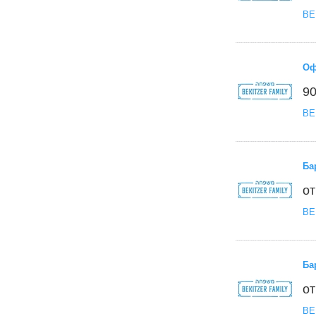
BE
Оф
90
BE
Ба
от
BE
Ба
от
BE