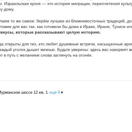
. Израильская кухня — это история миграции, переплетения культ
у дому.
аем то же самое: берём лучшее из ближневосточных традиций, д
товим для вас так, как готовили бы дома в Ираке, Иране, Тунисе и
о вкусы, которые рассказывают целую историю.
да открыты для тех, кто любит душевные встречи, насыщенные аро
аждый уголок дышит жизнью. Будьте уверены: здесь вас накормят в
т в путь с желанием снова заглянуть на огонёк.
Мурманское шоссе 12 км, 1
ещё 9
▾