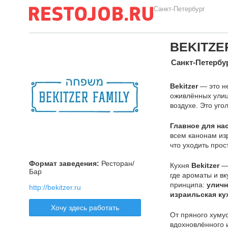
Санкт-Петербург
BEKITZE
Санкт-Петербу
Bekitzer
— это не
оживлённых улиц
воздухе. Это уго
Главное для на
всем канонам из
что уходить прос
Формат заведения:
Ресторан/
Кухня
Bekitzer
— 
Бар
где ароматы и в
принципа:
уличн
http://bekitzer.ru
израильская ку
Хочу здесь работать
От пряного хумус
вдохновлённого 