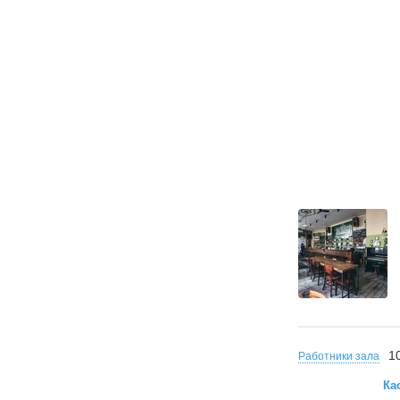
1
Работники зала
Ка