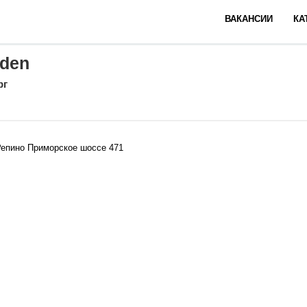
ВАКАНСИИ
КА
rden
рг
Репино Приморское шоссе 471