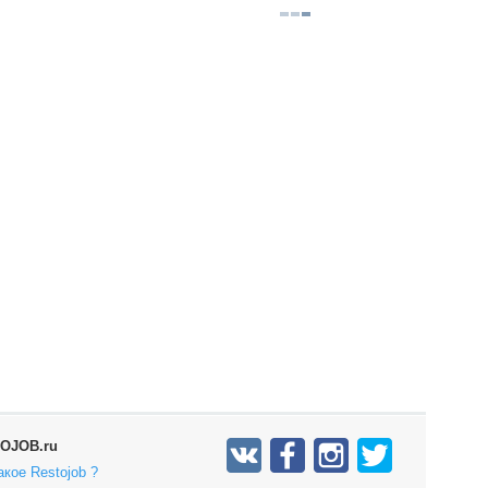
OJOB.ru
акое Restojob ?