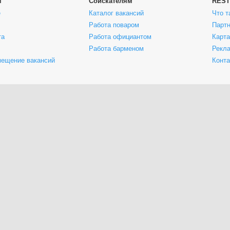
м
Соискателям
REST
е
Каталог вакансий
Что т
Работа поваром
Парт
та
Работа официантом
Карта
Работа барменом
Рекла
мещение вакансий
Конт