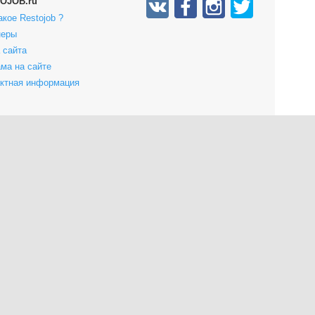
OJOB.ru
акое Restojob ?
неры
 сайта
ма на сайте
актная информация