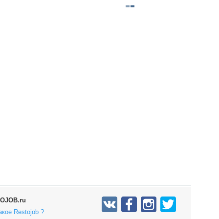
OJOB.ru
акое Restojob ?