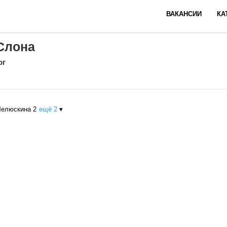
ВАКАНСИИ
КА
Слона
рг
Челюскина 2
ещё 2
▾