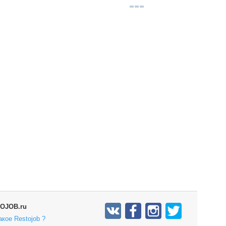
OJOB.ru
акое Restojob ?