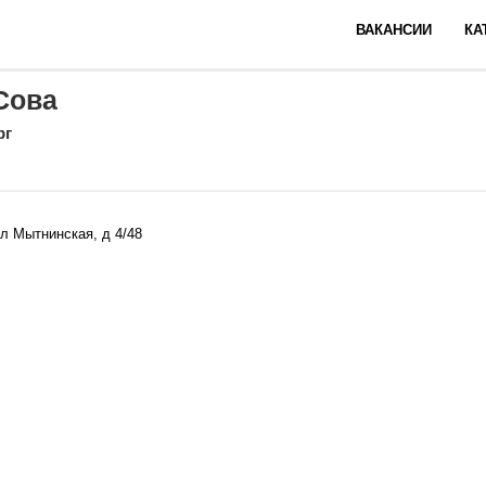
ВАКАНСИИ
КА
Сова
рг
ул Мытнинская, д 4/48