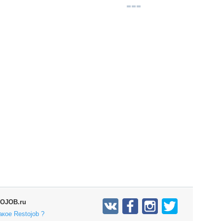
OJOB.ru
акое Restojob ?