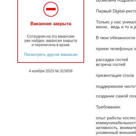
Возможна подработк
Первый Digital-рес
Только у нас уникал
Вакансия закрыта
меню, ведь и то и 
Сотрудник на эту вакансию
В твои обязанности 
уже найден, вакансия закрыта
и перенесена в архив.
прием телефоных з
Посмотреть другие вакансии
рассадка гостей
встреча гостей
4 ноября 2023 № 315656
презентация стола
поддержание чисто
создание самой по
Требования:
опыт работы хостес
коммуникабельност
активность, внимат
ухоженный внешний