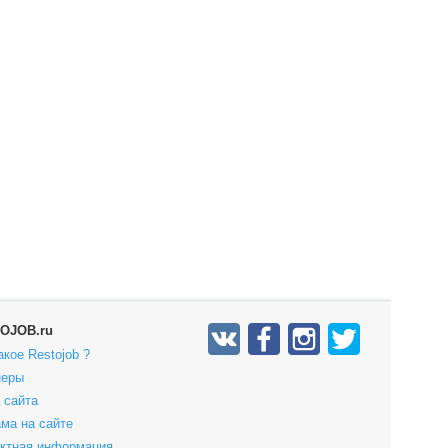
OJOB.ru
акое Restojob ?
неры
 сайта
ма на сайте
актная информация