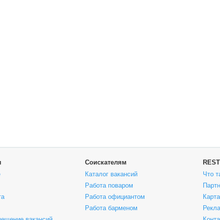
м
Соискателям
REST
е
Каталог вакансий
Что т
Работа поваром
Парт
та
Работа официантом
Карта
Работа барменом
Рекла
мещение вакансий
Конт