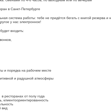
а: сменами по 4-6 часов, по выходным или по вечерам
торан в Санкт-Петербурге
ьная система работы: тебе не придётся бегать с книгой резерва и 
другое у нас электронное!
будет входить:
вонков,
ты и порядка на рабочем месте
зитивной и радушной атмосферы
 в ресторанах от полу года
ь, клиентоориентированность
ельность
 вид