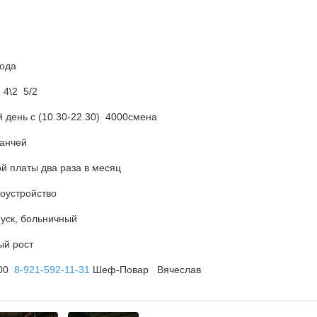
года
 4\2 5/2
й день с (10.30-22.30) 4000смена
ланчей
й платы два раза в месяц
оустройство
уск, больничный
ый рост
.00
8-921-592-11-31
Шеф-Повар Вячеслав