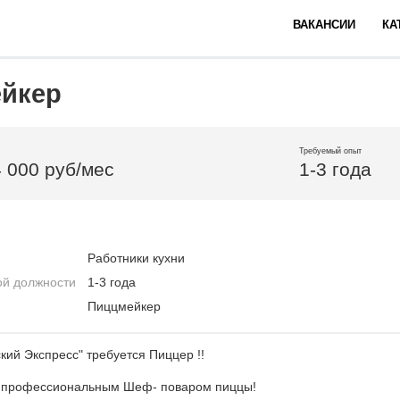
ВАКАНСИИ
КА
йкер
Требуемый опыт
4 000 руб/мес
1-3 года
Работники кухни
ой должности
1-3 года
Пиццмейкер
кий Экспресс" требуется Пиццер !!
с профессиональным Шеф- поваром пиццы!