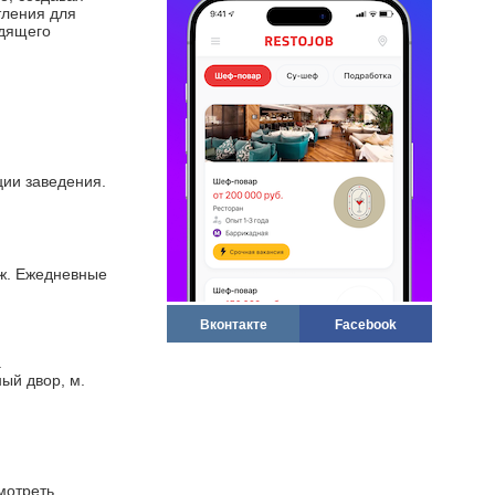
тления для
одящего
;
;
ции заведения.
аж. Ежедневные
Вконтакте
Facebook
.
ный двор, м.
мотреть