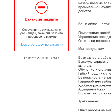
незабываемые впеч
премиальной аудит
действа.
Вакансия закрыта
Ваши обязанности:
Сотрудник на эту вакансию
Приветствие госте
уже найден, вакансия закрыта
Управление посадко
и перенесена в архив.
Ответы на вопросы
Посмотреть другие вакансии
Мы предлагаем:
Возможность работа
17 марта 2025 № 347517
Высокую зарплату -
выплаты.
Обучение и оплачи
Гибкий график с уч
Безопасность - в з
Гардероб для выбор
Удобное расположени
Адмиралтейская.
Если вы не прожива
Требования:
Опыт работы на ана