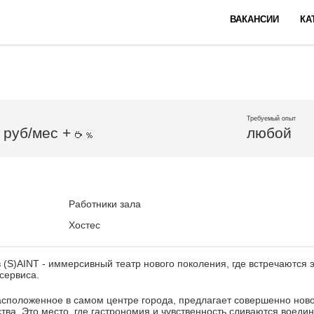
ВАКАНСИИ
КА
Требуемый опыт
 руб/мес +
любой
Работники зала
Хостес
 (S)AINT - иммерсивный театр нового поколения, где встречаются э
сервиса.
асположенное в самом центре города, предлагает совершенно нов
ства. Это место, где гастрономия и чувственность сливаются воедин