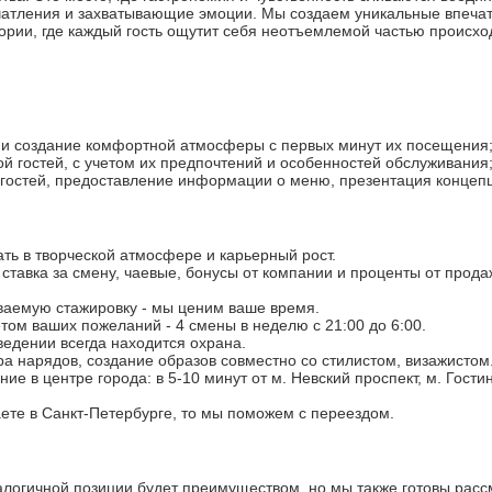
атления и захватывающие эмоции. Мы создаем уникальные впеча
ории, где каждый гость ощутит себя неотъемлемой частью происх
й и создание комфортной атмосферы с первых минут их посещения
й гостей, с учетом их предпочтений и особенностей обслуживания
 гостей, предоставление информации о меню, презентация концеп
ть в творческой атмосфере и карьерный рост.
 ставка за смену, чаевые, бонусы от компании и проценты от прод
ваемую стажировку - мы ценим ваше время.
етом ваших пожеланий - 4 смены в неделю с 21:00 до 6:00.
аведении всегда находится охрана.
а нарядов, создание образов совместно со стилистом, визажистом
е в центре города: в 5-10 минут от м. Невский проспект, м. Гости
ете в Санкт-Петербурге, то мы поможем с переездом.
логичной позиции будет преимуществом, но мы также готовы расс