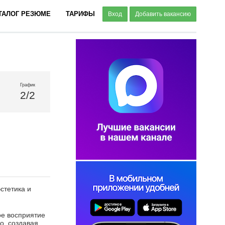
ТАЛОГ РЕЗЮМЕ
ТАРИФЫ
Вход
Добавить вакансию
График
2/2
стетика и
ое восприятие
о, создавая