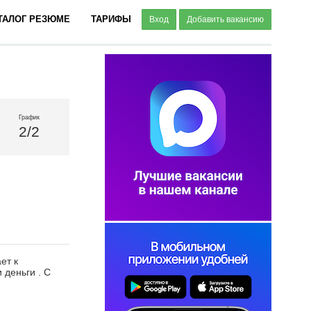
ТАЛОГ РЕЗЮМЕ
ТАРИФЫ
Вход
Добавить вакансию
График
2/2
ет к
 деньги . С