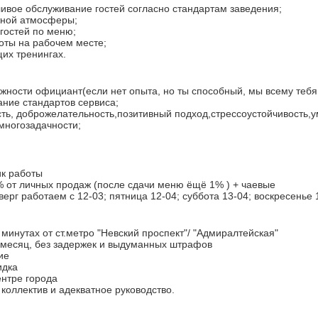
ливое обслуживание гостей согласно стандартам заведения;
тной атмосферы;
 гостей по меню;
оты на рабочем месте;
щих тренингах.
лжности официант(если нет опыта, но ты способный, мы всему тебя
нание стандартов сервиса;
ть, доброжелательность,позитивный подход,стрессоустойчивость,
многозадачности;
к работы
1% от личных продаж (после сдачи меню ëщë 1% ) + чаевые
верг работаем с 12-03; пятница 12-04; суббота 13-04; воскресенье 
 минутах от ст.метро "Невский проспект"/ "Адмиралтейская"
в месяц, без задержек и выдуманных штрафов
ие
идка
ентре города
коллектив и адекватное руководство.