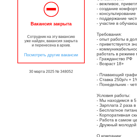
- вежливое, привет
- создание комфор
- консультирование
- поддержание чист
- участие в обучаю
Вакансия закрыта
Требования:
Сотрудник на эту вакансию
- опыт работы в до
уже найден, вакансия закрыта
- приветствуется з
и перенесена в архив.
- коммуникабельнос
работать в режиме 
Посмотреть другие вакансии
- Гражданство РФ
- Возраст 18+
30 марта 2025 № 348052
- Плавающий графи
- Ставка 250р/ч + 
- Понедельник - чет
Условия работы:
- Мы находимся в 5
- Зарплата 2 раза 
- Бесплатное питан
- Корпоративная ск
- Работа в самом ц
- Дружный молодой 
О компании: