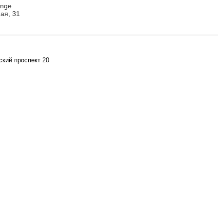
unge
ая, 31
ский проспект 20