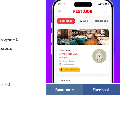
 обучим);
умение
13-03.
Вконтакте
Facebook