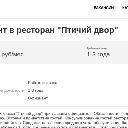
ВАКАНСИИ
КА
т в ресторан "Птичий двор"
Требуемый опыт
 руб/мес
1-3 года
Работники зала
ой должности
1-3 года
Официант
 класса "Птичий двор" приглашаем официантов! Обязанности: Под
ию. Встреча и приветствие гостей. Консультирование гостей рестор
и напитков. Продажи, повышение среднего чека, обслуживание бан
аботы от 1 года. Желание работать и развиваться. Стрессоустойчи