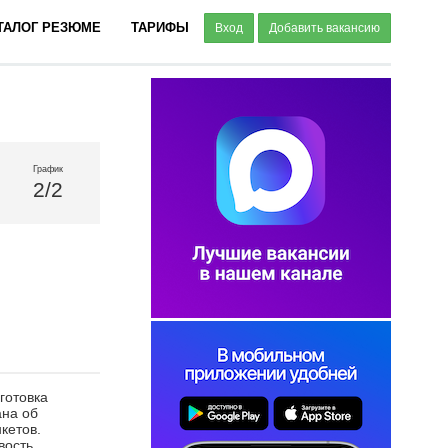
ТАЛОГ РЕЗЮМЕ
ТАРИФЫ
Вход
Добавить вакансию
График
2/2
готовка
ана об
кетов.
вость.