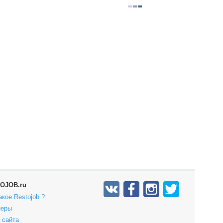
OJOB.ru
акое Restojob ?
неры
 сайта