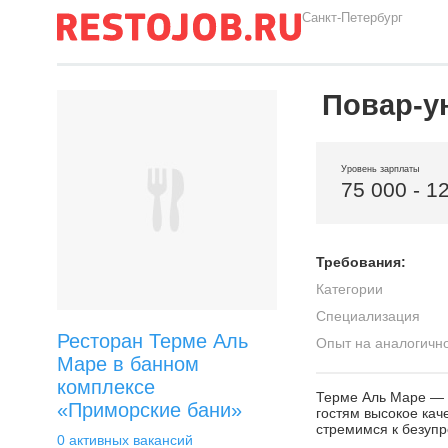
Санкт-Петербург
Повар-у
Уровень зарплаты
75 000 - 1
Требования:
Категории
Специализация
Ресторан Терме Аль
Опыт на аналогичн
Маре в банном
комплексе
Терме Аль Маре — 
«Приморские бани»
гостям высокое ка
стремимся к безупр
0 активных вакансий