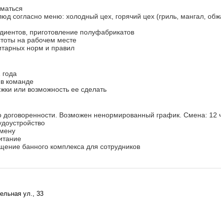
иматься
люд согласно меню: холодный цех, горячий цех (гриль, мангал, обж
едиентов, приготовление полуфабрикатов
стоты на рабочем месте
итарных норм и правил
 года
 в команде
ижки или возможность ее сделать
о договоренности. Возможен ненормированный график. Смена: 12 
удоустройство
смену
итание
щение банного комплекса для сотрудников
ельная ул., 33