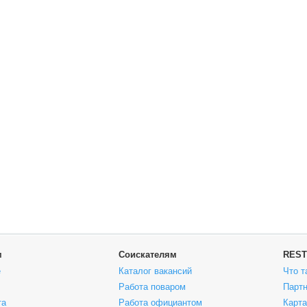
м
Соискателям
REST
е
Каталог вакансий
Что т
Работа поваром
Парт
та
Работа официантом
Карта