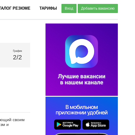
ТАЛОГ РЕЗЮМЕ
ТАРИФЫ
Вход
Добавить вакансию
График
2/2
гающий своим
зм и