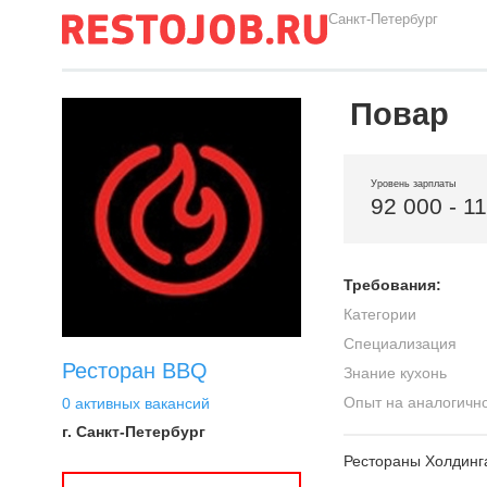
Санкт-Петербург
Повар
Уровень зарплаты
92 000 - 1
Требования:
Категории
Специализация
Ресторан BBQ
Знание кухонь
Опыт на аналогичн
0 активных вакансий
г. Санкт-Петербург
Рестораны Холдин