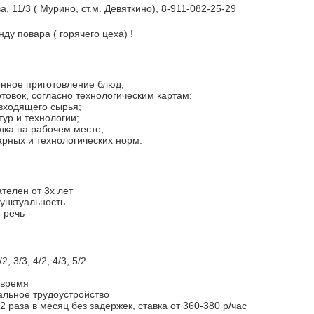
 11/3 ( Мурино, ст.м. Девяткино), 8-911-082-25-29
ду повара ( горячего цеха) !
енное приготовление блюд;
отовок, согласно технологическим картам;
 входящего сырья;
ур и технологии;
дка на рабочем месте;
рных и технологических норм.
телен от 3х лет
пунктуальность
я речь
, 3/3, 4/2, 4/3, 5/2.
 время
альное трудоустройство
 2 раза в месяц без задержек, ставка от 360-380 р/час