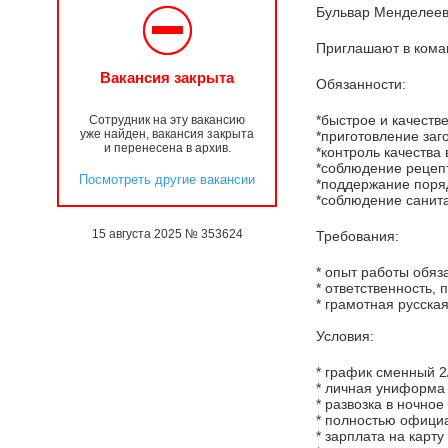
Бульвар Менделеева,
Приглашают в коман
Вакансия закрыта
Обязанности:
*быстрое и качеств
Сотрудник на эту вакансию
уже найден, вакансия закрыта
*приготовление заг
и перенесена в архив.
*контроль качества
*соблюдение рецепт
Посмотреть другие вакансии
*поддержание поря
*соблюдение санита
15 августа 2025 № 353624
Требования:
* опыт работы обяза
* ответственность, 
* грамотная русска
Условия:
* график сменный 2/2
* личная униформа
* развозка в ночное
* полностью офици
* зарплата на карту