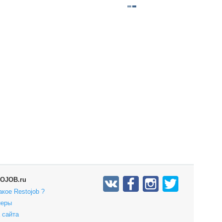
OJOB.ru
акое Restojob ?
неры
 сайта