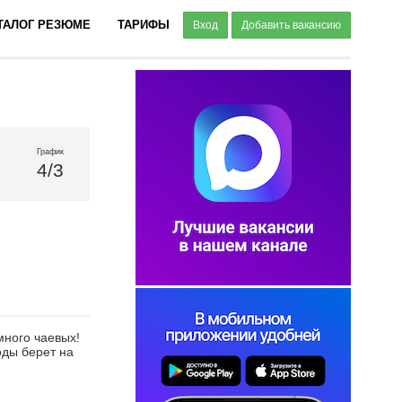
ТАЛОГ РЕЗЮМЕ
ТАРИФЫ
Вход
Добавить вакансию
График
4/3
много чаевых!
оды берет на