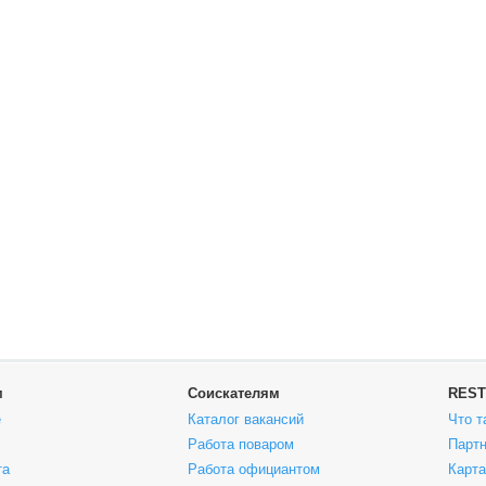
м
Соискателям
REST
е
Каталог вакансий
Что т
Работа поваром
Парт
та
Работа официантом
Карта