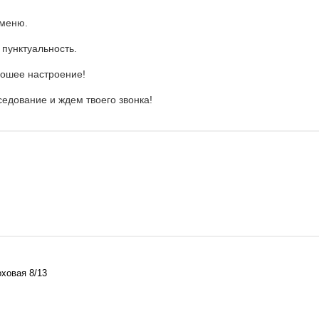
 меню.
 пунктуальность.
рошее настроение!
едование и ждем твоего звонка!
оховая 8/13