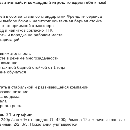
зитивный, и командный игрок, то ждем тебя к нам!
тей в соответствии со стандартами Френдли- сервиса
и выборе блюд и напитков: контактная барная стойка
 и гостеприимной атмосферы
юд и напитков согласно ТТК
оты и порядка на рабочем месте
нтаризаций
и внимательность
боте в режиме многозадачности
в команде
нтактной барной стойкой от 1 года
ние обучаться
тать в стабильной и развивающейся компании
азовое питание
ка до дома
нала
ерного роста
ь ЗП и график:
 240р./час + % от продаж. От 4200р./смена 12ч. + личные чаевые.
енный: 2/2; 3/3. Пожелания учитываются