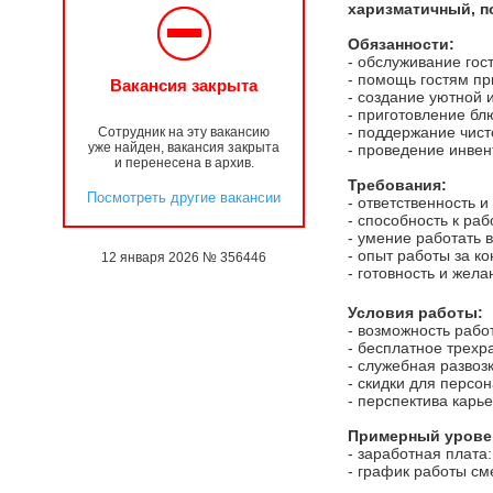
харизматичный, по
Обязанности:
- обслуживание гос
- помощь гостям пр
Вакансия закрыта
- создание уютной
- приготовление бл
- поддержание чист
Сотрудник на эту вакансию
уже найден, вакансия закрыта
- проведение инве
и перенесена в архив.
Требования:
Посмотреть другие вакансии
- ответственность 
- способность к ра
- умение работать 
- опыт работы за ко
12 января 2026 № 356446
- готовность и жела
Условия работы:
- возможность рабо
- бесплатное трехр
- служебная развоз
- скидки для персо
- перспектива карь
Примерный уровен
- заработная плата:
- график работы см