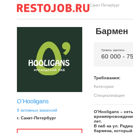
Санкт-Петербург
Бармен
Уровень зарплаты
60 000 - 7
Требования:
Категории
Специализация
O'Hooligans
8 активных вакансий
O’Hooligans – сет
времяпровождения
г. Санкт-Петербург
лет.
В паб на ул. Рад
бармена, который