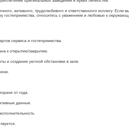
реплетение оригинальных заведений и ярких личностей.
ного, активного, трудолюбивого и ответственного коллегу. Если в
ру гостеприимства, относитесь с уважением и любовью к окружаю
ртов сервиса и гостеприимства.
ана к открытию/закрытию.
ты и создание уютной обстановки в зале.
меню.
торане от года.
ативные данные.
 исполнительность
ствуется.