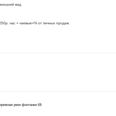
внешний вид.
250р. час + чаевые+% от личных продаж.
бережная реки фонтанки 69