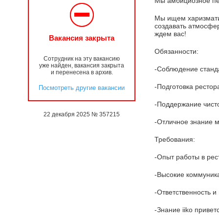
Мы амбициозное пе
Мы ищем харизматич
создавать атмосфе
ждем вас!
Вакансия закрыта
Обязанности:
Сотрудник на эту вакансию
уже найден, вакансия закрыта
-Соблюдение станда
и перенесена в архив.
-Подготовка рестор
Посмотреть другие вакансии
-Поддержание чисто
22 декабря 2025 № 357215
-Отличное знание 
Требования:
-Опыт работы в рес
-Высокие коммуник
-Ответственность и
-Знание iiko привет