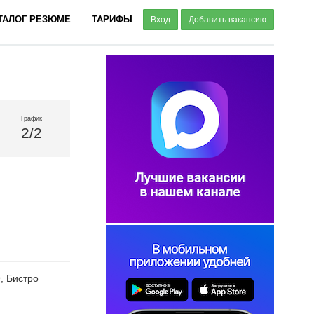
ТАЛОГ РЕЗЮМЕ
ТАРИФЫ
Вход
Добавить вакансию
График
2/2
, Бистро