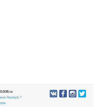
OJOB.ru
акое Restojob ?
неры