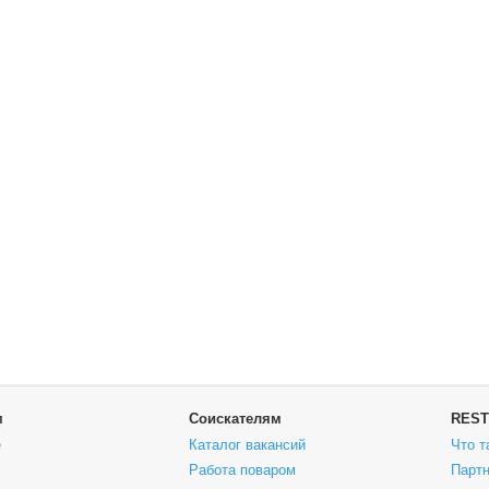
м
Соискателям
REST
е
Каталог вакансий
Что т
Работа поваром
Парт