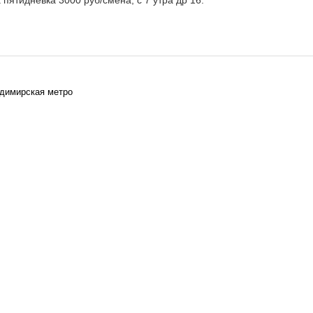
пятидневка 3000 руб/смена, с 7 утра др 16.
адимирская метро