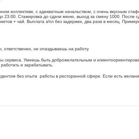
:
жном коллективе, с адекватным начальством, с очень вкусным ста
 до 23:00. Стажировка до сдачи меню, выход за смену 1000. После 
нкетов + чай. Выплата з/пл без задержек, два раза в месяц. Приме
 ответственен, не опаздываешь на работу.
ты сервиса. Умеешь быть доброжелательным и клиентоориентиров
работать и зарабатывать.
дентом без опыта работы в ресторанной сфере. Если есть желани