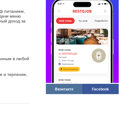
фф питанием,
сдачи меню
рный доход за
анным в любой
е и терпение,
Вконтакте
Facebook