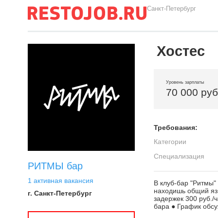
Санкт-Петербург
Хостес
Уровень зарплаты
70 000 ру
Требования:
Категории
Специализация
РИТМЫ бар
1 активная вакансия
В клуб-бар "Ритмы"
находишь общий язы
г. Санкт-Петербург
задержек 300 руб./
бара ● График обс