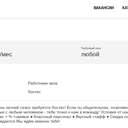
ВАКАНСИИ
КА
Требуемый опыт
б/мес
любой
Работники зала
Хостес
 на летний сезон требуется Хостес! Если ты общительная, позитивн
к с любым человеком - тебе точно к нам в команду! Условия от нас
час + % +чаевые ● Классный персонал ● Вкусный стафф ● Скидка н
уждается Мы ждём именно тебя!