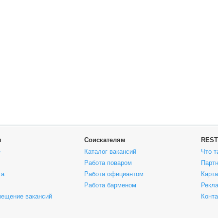
м
Соискателям
REST
е
Каталог вакансий
Что т
Работа поваром
Парт
та
Работа официантом
Карта
Работа барменом
Рекла
мещение вакансий
Конт