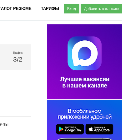
ТАЛОГ РЕЗЮМЕ
ТАРИФЫ
Вход
Добавить вакансию
График
3/2
ечты