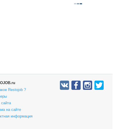
OJOB.ru
акое Restojob ?
неры
 сайта
ма на сайте
актная информация