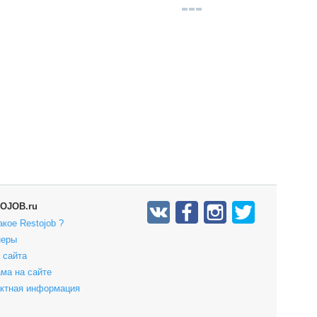
OJOB.ru
акое Restojob ?
неры
 сайта
ма на сайте
актная информация