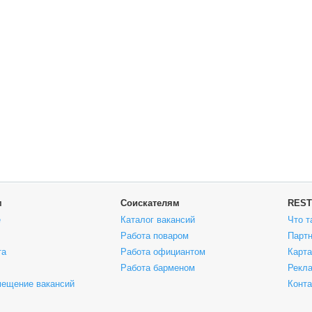
м
Соискателям
REST
е
Каталог вакансий
Что т
Работа поваром
Парт
та
Работа официантом
Карта
Работа барменом
Рекла
мещение вакансий
Конт