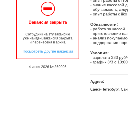
- опыт работы от г
- знание кассовой 
- обучаемость, акку
- опыт работы с iiko
Вакансия закрыта
Обязанности:
- работа за кассой
- приготовление н
Сотрудник на эту вакансию
- анализ покупаемо
уже найден, вакансия закрыта
и перенесена в архив.
- поддержание пор
Посмотреть другие вакансии
Условия:
- зарплата 333 руб/
- график 3/3 с 10:00
4 июня 2026 № 360905
Адрес:
Санкт-Петербург, Сан