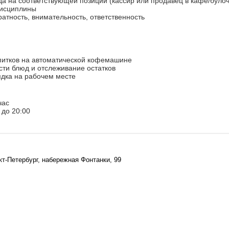
ода на соответствующей позиции (кассир или продавец в кафе/було
дисциплины
ратность, внимательность, ответственность
апитков на автоматической кофемашине
сти блюд и отслеживание остатков
ядка на рабочем месте
час
 до 20:00
кт-Петербург, набережная Фонтанки, 99