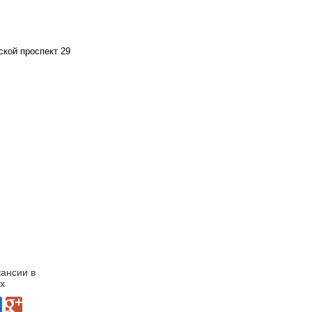
ской проспект 29
кансии в
х