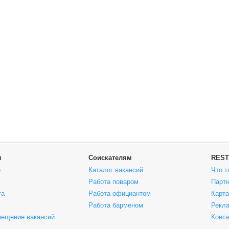
м
Соискателям
REST
е
Каталог вакансий
Что т
Работа поваром
Парт
та
Работа официантом
Карта
Работа барменом
Рекла
мещение вакансий
Конт