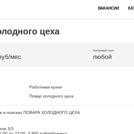
ВАКАНСИИ
КА
олодного цеха
Требуемый опыт
руб/мес
любой
Работники кухни
Повар холодного цеха
ake в поисках ПОВАРА ХОЛОДНОГО ЦЕХА
или 3/3:
1:00 до 23:00, 4 800 рублей/смена;