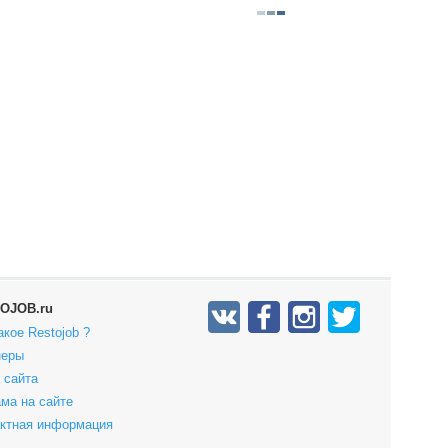
OJOB.ru
акое Restojob ?
неры
 сайта
ма на сайте
актная информация