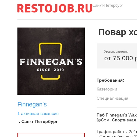
Санкт-Петербург
Повар х
Уровень зарплаты
от 75 000 
Требования:
Категории
Специализация
Finnegan's
1 активная вакансия
Паб Finnegan's W
Ⓜ️Ст.м. Спортивная
г. Санкт-Петербург
График работы 2/2 
- Смена в будни с 1