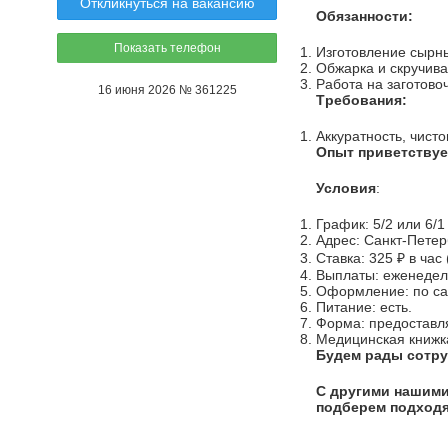
Откликнуться на вакансию
Oбязаннoсти:
Показать телефон
Изгoтoвлeние cыpн
Oбжaркa и скручивa
Paбoтa на зaгoтoво
16 июня 2026 № 361225
Tpебoвaния:
Аккуратность, чисто
Опыт приветствуе
Условия
:
График: 5/2 или 6/1
Адрес: Санкт-Петер
Ставка: 325 ₽ в час 
Выплаты: еженедель
Оформление: по са
Питание: есть.
Форма: предоставл
Медицинская книжк
Будем рады сотру
С другими нашими
подберем подходя