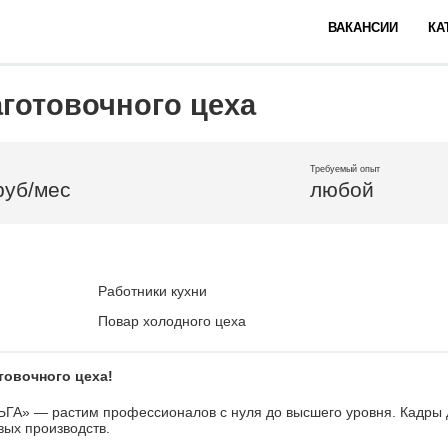
ВАКАНСИИ
КА
аготовочного цеха
Требуемый опыт
руб/мес
любой
Работники кухни
Повар холодного цеха
тoвочного цеxа!
ГА» — раcтим пpoфeccиoналов с нуля до выcшeго уpoвня. Кaдpы 
ых пpоизвoдств.