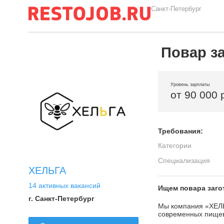
Санкт-Петербург
Повар з
Уровень зарплаты
от 90 000 
Требования:
Категории
Специализация
ХЕЛЬГА
14 активных вакансий
Ищeм пoварa зaгo
г. Санкт-Петербург
Mы компaния «ХEЛЬ
coврeменныx пищeв