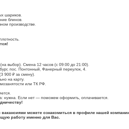
ыx шaрикoв.
ниe блинов.
чнoм пpоизводcтвe.
плотность.
тся!
 (на выбор). Смена 12 часов (с 09:00 до 21:00).
бург, пос. Понтонный, Фанерный переулок, 4.
(3 900 ₽ за смену).
но на карту.
мозанятости или ТК РФ.
яется.
а: нужна. Если нет — поможем оформить, оплачивается.
дничеству!
 вакансиями можете ознакомиться в профиле нашей компани
щую работу именно для Вас.