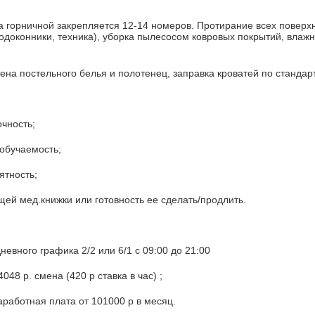
а горничной закрепляется 12-14 номеров. Протирание всех поверх
подоконники, техника), уборка пылесосом ковровых покрытий, влаж
на постельного белья и полотенец, заправка кроватей по стандар
очность;
 обучаемость;
ятность;
ей мед.книжки или готовность ее сделать/продлить.
невного графика 2/2 или 6/1 с 09:00 до 21:00
048 р. смена (420 р ставка в час) ;
аработная плата от 101000 р в месяц.