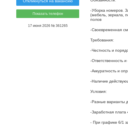
Обязанности:
Откликнуться на вакансию
-Уборка номеров. З
Показать телефон
(мебель, зеркала, 
полов
17 июня 2026 № 361265
-Своевременная сме
Требования:
-Честность и поряд
-Ответственность и
-Аккуратность и опр
-Наличие действующ
Условия:
-Разные варианты д
-Заработная плата 4
- При графике 6/1 з