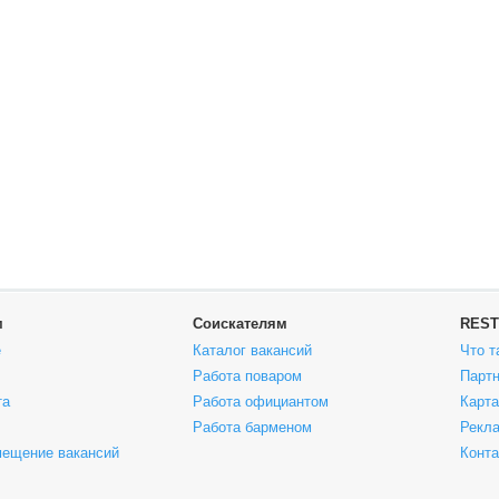
м
Соискателям
REST
е
Каталог вакансий
Что т
Работа поваром
Парт
та
Работа официантом
Карта
Работа барменом
Рекла
мещение вакансий
Конт