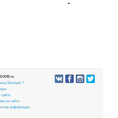
OJOB.ru
акое Restojob ?
неры
 сайта
ма на сайте
актная информация