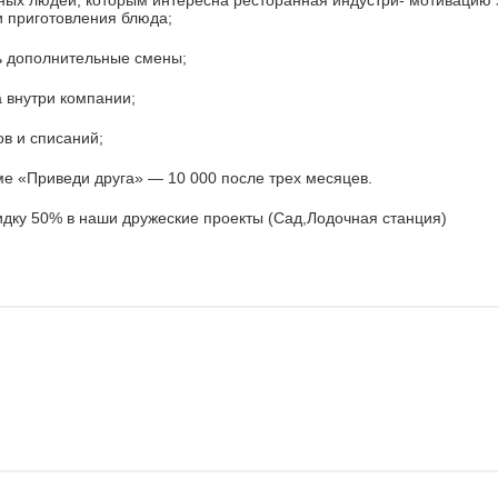
нных людей, которым интересна ресторанная индустри- мотивацию
и приготовления блюда;
ь дополнительные смены;
а внутри компании;
ов и списаний;
ме «‎Приведи друга» — 10 000 после трех месяцев.
идку 50% в наши дружеские проекты (Сад,Лодочная станция)