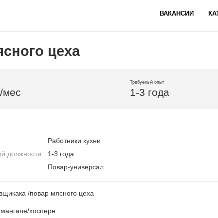
ВАКАНСИИ
КА
ясного цеха
Требуемый опыт
б/мес
1-3 года
Работники кухни
ой должности
1-3 года
Повар-универсал
вщикака /повар мясного цеха
а мангале/хоспере