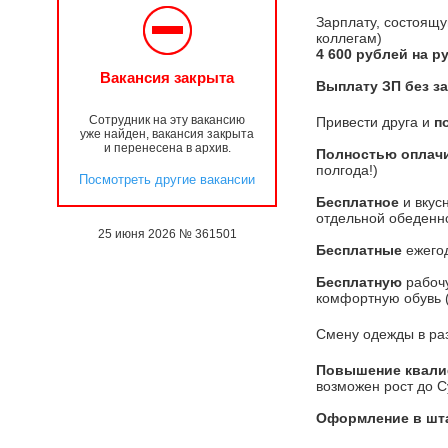
Зарплату, состоящу
коллегам)
4 600 рублей на ру
Вакансия закрыта
Выплату ЗП без з
Сотрудник на эту вакансию
Привести друга и
п
уже найден, вакансия закрыта
и перенесена в архив.
Полностью оплач
полгода!)
Посмотреть другие вакансии
Бесплатное
и вкус
отдельной обеденн
25 июня 2026 № 361501
Бесплатные
ежегод
Бесплатную
рабочу
комфортную обувь (
Смену одежды в ра
Повышение квал
возможен рост до 
Оформление в шта