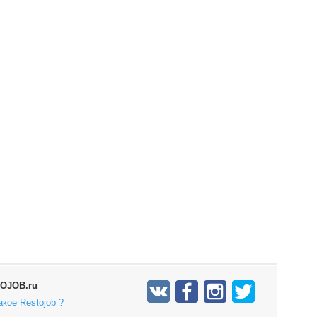
OJOB.ru
акое Restojob ?