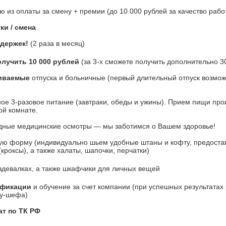
ю из оплаты за смену + премии (до 10 000 рублей за качество раб
ки / смена
адержек!
(2 раза в месяц)
олучить 10 000 рублей
(за 3-х сможете получить дополнительно 3
иваемые
отпуска и больничные (первый длительный отпуск возмож
ное 3-разовое питание (завтраки, обеды и ужины). Прием пищи про
ой комнате.
ные медицинские осмотры — мы заботимся о Вашем здоровье!
ю форму (индивидуально шьем удобные штаны и кофту, предоста
кроксы), а также халаты, шапочки, перчатки)
здевалках, а также шкафчики для личных вещей
ификации
и обучение за счет компании (при успешных результатах
Су-шефа)
т по ТК РФ