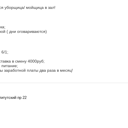
ся уборщица/ мойщица в зал!
ка;
ной ( дни оговариваются)
 6/1;
ставка в смену 4000руб;
 питание;
 заработной платы два раза в месяц!
титутский пр 22