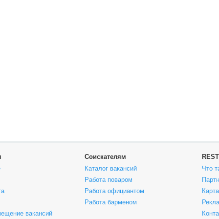
м
Соискателям
REST
е
Каталог вакансий
Что т
Работа поваром
Парт
та
Работа официантом
Карта
Работа барменом
Рекла
мещение вакансий
Конт