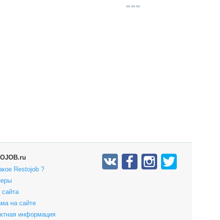
OJOB.ru
акое Restojob ?
неры
 сайта
ма на сайте
актная информация