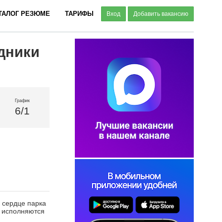
ТАЛОГ РЕЗЮМЕ
ТАРИФЫ
Вход
Добавить вакансию
дники
График
6/1
 сердце парка
ь исполняются