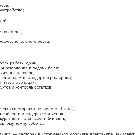
асов;
устройство;
тебя
 на смене;
рофессионального роста;
роль работы кухни;
приготовления и подачи блюд;
ичество поваров;
рных норм и стандартов ресторана;
 и инвентаризации;
уктов и контроль остатков;
фом или старшим поваром от 1 года;
особности и лидерские качества;
куратность, стрессоустойчивость;
сивному темпу работы;
ники" — ресторан в историческом особняке Александра Данилевск