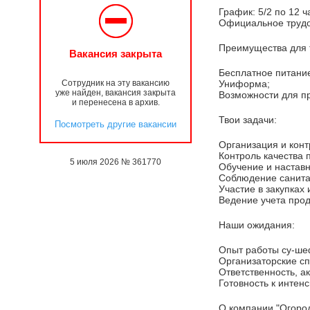
График: 5/2 по 12 ч
Официальное трудо
Преимущества для 
Вакансия закрыта
Бесплатное питание
Сотрудник на эту вакансию
Униформа;
уже найден, вакансия закрыта
Возможности для п
и перенесена в архив.
Твои задачи:
Посмотреть другие вакансии
Организация и конт
Контроль качества 
5 июля 2026 № 361770
Обучение и наставн
Соблюдение санита
Участие в закупках
Ведение учета прод
Наши ожидания:
Опыт работы су-ше
Организаторские сп
Ответственность, ак
Готовность к интен
О компании "Огород