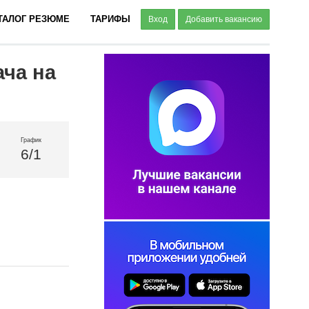
ТАЛОГ РЕЗЮМЕ
ТАРИФЫ
Вход
Добавить вакансию
ача на
График
6/1