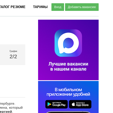
ТАЛОГ РЕЗЮМЕ
ТАРИФЫ
Вход
Добавить вакансию
График
2/2
тербурге.
мена, который
нергией
.