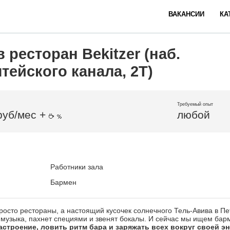
ВАКАНСИИ
КА
 ресторан Bekitzer (наб.
ейского канала, 2Т)
Требуемый опыт
руб/мес +
любой
Работники зала
Бармен
росто рестораны, а настоящий кусочек солнечного Тель-Авива в Пе
т музыка, пахнет специями и звенят бокалы. И сейчас мы ищем бар
астроение, ловить ритм бара и заряжать всех вокруг своей э