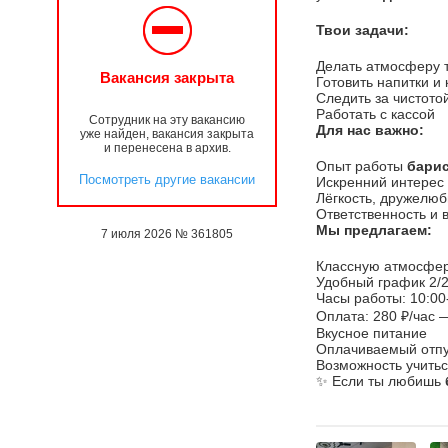
Твои задачи:
Делать атмосферу т
Вакансия закрыта
Готовить напитки и
Следить за чистото
Работать с кассой
Сотрудник на эту вакансию
Для нас важно:
уже найден, вакансия закрыта
и перенесена в архив.
Опыт работы
барис
Посмотреть другие вакансии
Искренний интерес
Лёгкость, дружелюб
Ответственность и 
Мы предлагаем:
7 июля 2026 № 361805
Классную атмосфер
Удобный график 2/
Часы работы: 10:00
Оплата: 280 ₽/час 
Вкусное питание
Оплачиваемый отпу
Возможность учитьс
✨ Если ты любишь