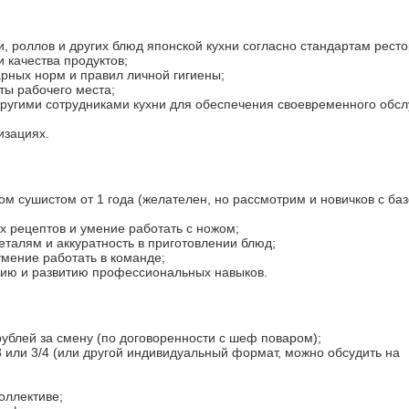
, роллов и других блюд японской кухни согласно стандартам ресто
и качества продуктов;
рных норм и правил личной гигиены;
ты рабочего места;
другими сотрудниками кухни для обеспечения своевременного обс
изациях.
м сушистом от 1 года (желателен, но рассмотрим и новичков с ба
х рецептов и умение работать с ножом;
еталям и аккуратность в приготовлении блюд;
умение работать в команде;
нию и развитию профессиональных навыков.
рублей за смену (по договоренности с шеф поваром);
3 или 3/4 (или другой индивидуальный формат, можно обсудить на
оллективе;