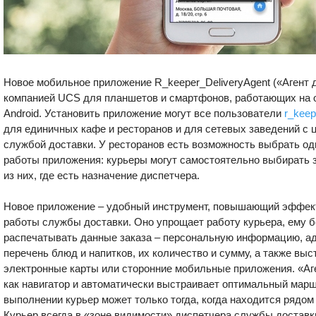
Новое мобильное приложение R_keeper_DeliveryAgent («Агент 
компанией UCS для планшетов и смартфонов, работающих на 
Android. Установить приложение могут все пользователи
r_keep
для единичных кафе и ресторанов и для сетевых заведений с 
службой доставки. У ресторанов есть возможность выбрать од
работы приложения: курьеры могут самостоятельно выбирать 
из них, где есть назначение диспетчера.
Новое приложение – удобный инструмент, повышающий эффект
работы службы доставки. Оно упрощает работу курьера, ему 
распечатывать данные заказа – персональную информацию, ад
перечень блюд и напитков, их количество и сумму, а также вы
электронные карты или сторонние мобильные приложения. «Аг
как навигатор и автоматически выстраивает оптимальный марш
выполнении курьер может только тогда, когда находится рядом
Курьер всегда в «зоне видимости» диспетчера службы доставк