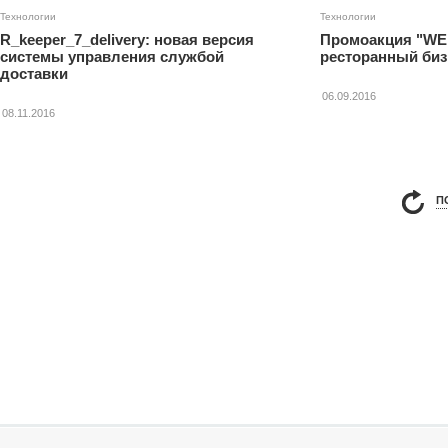
Технологии
Технологии
R_keeper_7_delivery: новая версия
Промоакция "W
системы управления службой
ресторанный биз
доставки
06.09.2016
08.11.2016
П